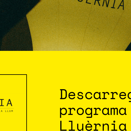
Descarre
programa
Lluèrnia