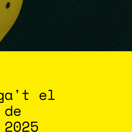
ga't el
 de
 2025