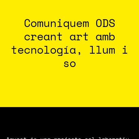
Comuniquem ODS
creant art amb
tecnología, llum i
so